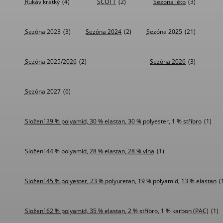
Rukáv krátký
(4)
SCOTT
(2)
Sezona léto
(3)
Sezóna 2023
(3)
Sezóna 2024
(2)
Sezóna 2025
(21)
Sezóna 2025/2026
(2)
Sezóna 2026
(3)
Sezóna 2027
(6)
Složení 39 % polyamid, 30 % elastan, 30 % polyester, 1 % stříbro
(1)
Složení 44 % polyamid, 28 % elastan, 28 % vlna
(1)
Složení 45 % polyester, 23 % polyuretan, 19 % polyamid, 13 % elastan
(
Složení 62 % polyamid, 35 % elastan, 2 % stříbro, 1 % karbon (PAC)
(1)