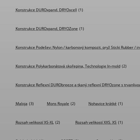
Konstrukce DUROxpand, DRYOxcell
(1)
Konstrukce DUROxpand, DRYOZone
(1)
Konstrukce Podešev: Nylon / karbonový kompozit, pryž Sticki Rubber / in
Konstrukce Polykarbonátová skořepina, Technologie In-mold
(2)
Konstrukce Reflexní DURObreeze a tkaný reflexní DRYOzone s trvanliv
Maloja
(3)
Mons Royale
(2)
Nohavice krátké
(1)
Rozsah velikostí XS-XL
(2)
Rozsah velikostí XXS, XS
(1)