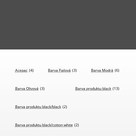
404 - Nenalezeno
Nenašli jsme nic, co by odpovídalo vašemu hledání.
Zkuste upřesnit hledání nebo využijte hlavní menu k
navigaci na webu.
Acepac
(4)
Barva Fialová
(3)
Barva Modrá
(6)
Barva Olivová
(3)
Barva produktu black
(13)
Barva produktu black/black
(2)
Barva produktu black/cotton white
(2)