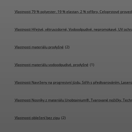
Vlastnosti 79 % polyester, 19 % elastan, 2 % stříbro, Celoprstové proved
Vlastnosti Hřejivé, větruvzdorné, Vodoodpudivé, nepromokavé, UV ochrana,
Vlastnosti materiálu prodyšné
(2)
Vlastnosti materiálu vodoodpudivé, prodyšné
(1)
Vlastnosti Navrženy na progresivní jízdu, Střih s předtvarováním, Lase
Vlastnosti Nosníky z materiálu Unobtainium®, Tvarované nožičky, Techn
Vlastnosti oblečení bez zipu
(2)