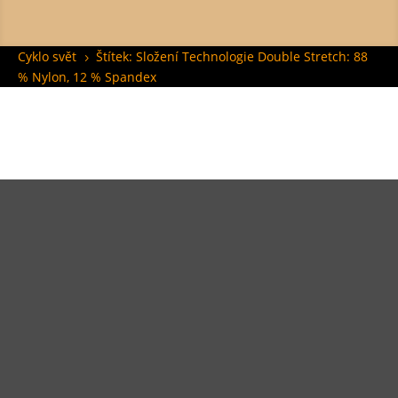
Cyklo svět
Štítek: Složení Technologie Double Stretch: 88
5
% Nylon, 12 % Spandex