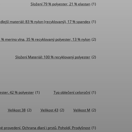
)
Složení 79 % polyester, 21 % elastan
(1)
dlejší materiál: 83 % nylon (recyklovaný), 17 % spandex
(1)
2 % merino vlna, 35 % recyklovaný polyester, 13 % nylon
(2)
Složení Materiál: 100 % recyklovaný polyester
(2)
ester, 42 % polyester
(1)
Typ oblečení celoroční
(1)
Velikost 38
(2)
Velikost 43
(2)
Velikost M
(2)
vé provedení, Ochrana dlaní i prstů, Poholdí, Prodyšnost
(1)