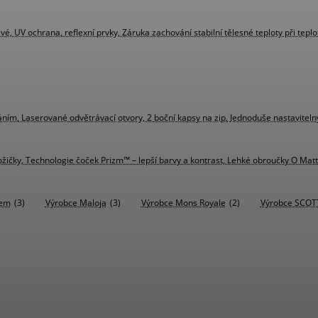
 UV ochrana, reflexní prvky, Záruka zachování stabilní tělesné teploty při teplot
ováním, Laserované odvětrávací otvory, 2 boční kapsy na zip, Jednoduše nastavite
žičky, Technologie čoček Prizm™ – lepší barvy a kontrast, Lehké obroučky O Mat
pem
(3)
Výrobce Maloja
(3)
Výrobce Mons Royale
(2)
Výrobce SCOT