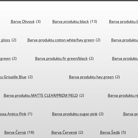
Barva Olivová
(3)
Barva produktu black
(13)
Barva produktu b
 gloss
(2)
Barva produktu cotton white/hay green
(2)
Barva produktu
r green
(2)
Barva produktu fir green/black
(2)
Barva produktu
u Grisaille Blue
(2)
Barva produktu hay green
(2)
Barva produktu MATTE CLEAR/PRIZM FIELD
(2)
Barva produktu ni
osa Antico Pink
(1)
Barva produktu sugar pink
(2)
Barva pr
Barva Černá
(18)
Barva Červená
(2)
Barva Šedá
(5)