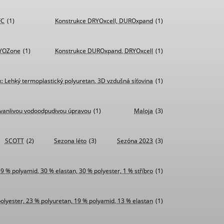
FC
(1)
Konstrukce DRYOxcell, DUROxpand
(1)
RYOZone
(1)
Konstrukce DUROxpand, DRYOxcell
(1)
k: Lehký termoplastický polyuretan, 3D vzdušná síťovina
(1)
rvanlivou vodoodpudivou úpravou
(1)
Maloja
(3)
SCOTT
(2)
Sezona léto
(3)
Sezóna 2023
(3)
39 % polyamid, 30 % elastan, 30 % polyester, 1 % stříbro
(1)
polyester, 23 % polyuretan, 19 % polyamid, 13 % elastan
(1)