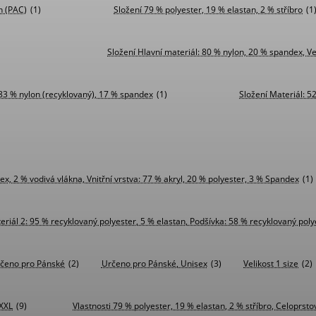
n (PAC)
(1)
Složení 79 % polyester, 19 % elastan, 2 % stříbro
(1
Složení Hlavní materiál: 80 % nylon, 20 % spandex, Ve
: 83 % nylon (recyklovaný), 17 % spandex
(1)
Složení Materiál: 5
ex, 2 % vodivá vlákna, Vnitřní vrstva: 77 % akryl, 20 % polyester, 3 % Spandex
(1)
eriál 2: 95 % recyklovaný polyester, 5 % elastan, Podšívka: 58 % recyklovaný poly
čeno pro Pánské
(2)
Určeno pro Pánské, Unisex
(3)
Velikost 1 size
(2)
 XXL
(9)
Vlastnosti 79 % polyester, 19 % elastan, 2 % stříbro, Celoprsto