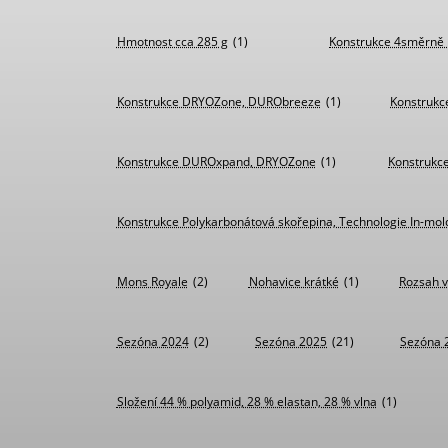
Hmotnost cca 285 g
(1)
Konstrukce 4směrně 
Konstrukce DRYOZone, DURObreeze
(1)
Konstruk
Konstrukce DUROxpand, DRYOZone
(1)
Konstrukce
Konstrukce Polykarbonátová skořepina, Technologie In-mol
Mons Royale
(2)
Nohavice krátké
(1)
Rozsah v
Sezóna 2024
(2)
Sezóna 2025
(21)
Sezóna 
Složení 44 % polyamid, 28 % elastan, 28 % vlna
(1)