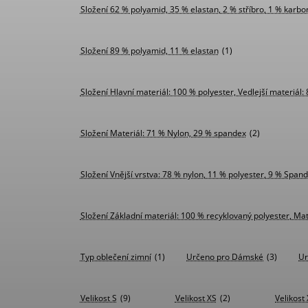
Složení 62 % polyamid, 35 % elastan, 2 % stříbro, 1 % karbo
Složení 89 % polyamid, 11 % elastan
(1)
Složení Hlavní materiál: 100 % polyester, Vedlejší materiál
Složení Materiál: 71 % Nylon, 29 % spandex
(2)
Složení Vnější vrstva: 78 % nylon, 11 % polyester, 9 % Spand
Složení Základní materiál: 100 % recyklovaný polyester, Mat
Typ oblečení zimní
(1)
Určeno pro Dámské
(3)
Ur
Velikost S
(9)
Velikost XS
(2)
Velikost