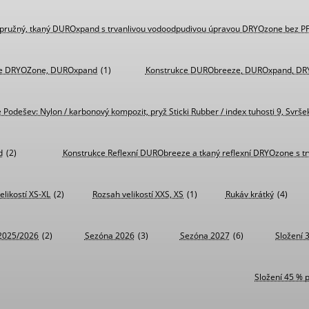
pružný, tkaný DUROxpand s trvanlivou vodoodpudivou úpravou DRYOzone bez P
ce DRYOZone, DUROxpand
(1)
Konstrukce DURObreeze, DUROxpand, D
 Podešev: Nylon / karbonový kompozit, pryž Sticki Rubber / index tuhosti 9, Svrše
d
(2)
Konstrukce Reflexní DURObreeze a tkaný reflexní DRYOzone s t
elikostí XS-XL
(2)
Rozsah velikostí XXS, XS
(1)
Rukáv krátký
(4)
2025/2026
(2)
Sezóna 2026
(3)
Sezóna 2027
(6)
Složení 
Složení 45 % 