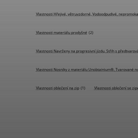
Vlastnosti Hřejivé, větruvzdorné, Vodoodpudivé, nepromokavé,
Vlastnosti materiálu prodyšné
(2)
Vlastnosti Navrženy na progresivní jízdu, Střih s předtvar
Vlastnosti Nosníky z materiálu Unobtainium®, Tvarované no
Vlastnosti oblečení na zip
(1)
Vlastnosti oblečení se zi