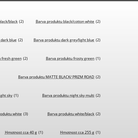
lack/black
(2)
Barva produktu black/cotton white
(2)
 dark blue
(2)
Barva produktu dark grey/light blue
(2)
 fresh green
(2)
Barva produktu frosty green
(1)
Barva produktu MATTE BLACK/ PRIZM ROAD
(2)
ght sky
(1)
Barva produktu night sky multi
(2)
oduktu white
(3)
Barva produktu white/black
(2)
Hmotnost cca 40 g
(1)
Hmotnost cca 255 g
(1)