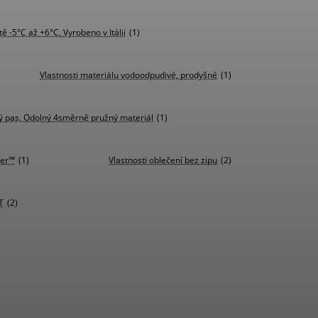
ě -5°C až +6°C, Vyrobeno v Itálii
(1)
Vlastnosti materiálu vodoodpudivé, prodyšné
(1)
lný pas, Odolný 4směrně pružný materiál
(1)
ter™
(1)
Vlastnosti oblečení bez zipu
(2)
T
(2)